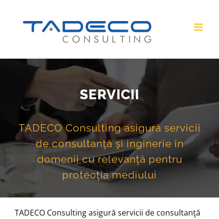
Skip
to
content
SERVICII
TADECO Consulting asigură servicii
de consultanţă şi inginerie în
domenii cu relevanţă pentru
protecţia mediului
TADECO Consulting asigură servicii de consultanţă