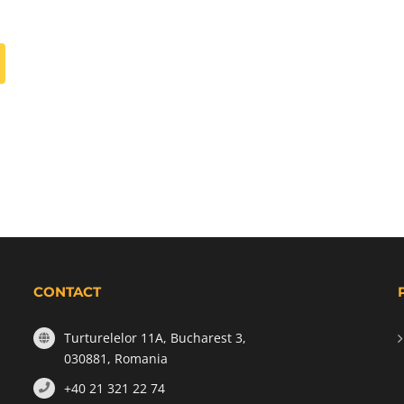
CONTACT
Turturelelor 11A, Bucharest 3,
030881, Romania
+40 21 321 22 74