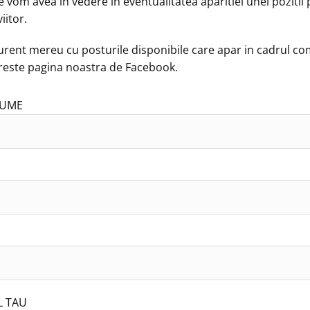
e vom avea in vedere in eventualitatea aparitiei unei pozitii 
iitor.
 curent mereu cu posturile disponibile care apar in cadrul c
reste pagina noastra de Facebook.
NUME
L TAU