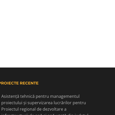
PROIECTE RECENTE
Asistență tehnică pentru managementul
proiectului și supervizarea lucrărilor pentru
Proiectul regional de dezvoltare a