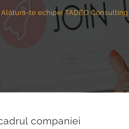
Alătură-te echipei TADEO Consulting
n cadrul companiei