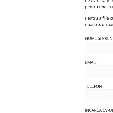
ne CV-ul tau! T
pentru tine in v
Pentru a fi la
noastre, urma
NUME SI PRE
EMAIL
TELEFON
INCARCA CV-U