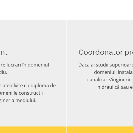
ent
Coordonator pr
re lucrari în domeniul
Daca ai s
tudii superioare
diu.
domeniul: instalaț
canalizare/inginerie 
e absolvite cu diplomă de
hidraulică sau 
omeniile constructii
ngineria mediului.