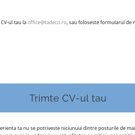
 CV-ul tau la
office@tadeco.ro
, sau foloseste formularul de m
Trimte CV-ul tau
rienta ta nu se potriveste niciunuia dintre posturile de mai 