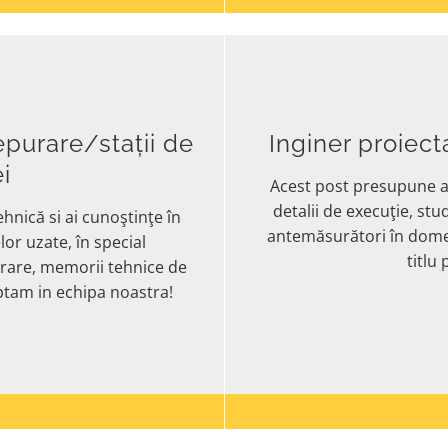
 epurare/stații de
Inginer proiec
i
Acest post presupune ac
detalii de execuţie, stud
hnică si ai c
unoştinţe în
antemăsurători în domeni
lor uzate, în special
titlu
rare, memorii tehnice de
teptam in echipa noastra!