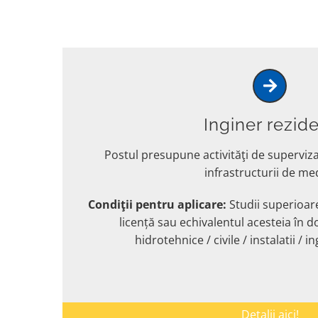
Inginer rezid
Postul presupune activităţi de superviza
infrastructurii de me
Condiţii pentru aplicare:
Studii superioar
licență sau echivalentul acesteia în d
hidrotehnice / civile / instalatii / i
Detalii aici!