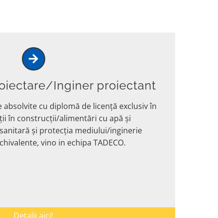
oiectare/Inginer proiectant
 absolvite cu diplomă de licență exclusiv în
ii în construcții/alimentări cu apă și
sanitară și protecția mediului/inginerie
echivalente, vino in echipa TADECO.
Detalii aici!