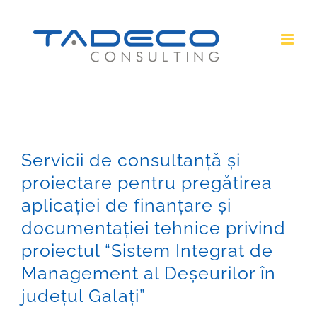
Skip
to
content
Servicii de consultanță și
proiectare pentru pregătirea
aplicației de finanțare și
documentației tehnice privind
proiectul “Sistem Integrat de
Management al Deșeurilor în
județul Galați”